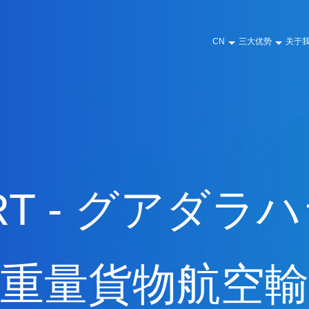
CN
三大优势
关于
T - グアダラ
重量貨物航空輸