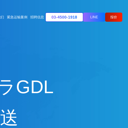
03-4500-1918
我们
紧急运输案例
招聘信息
LINE
报价
ハラGDL
送