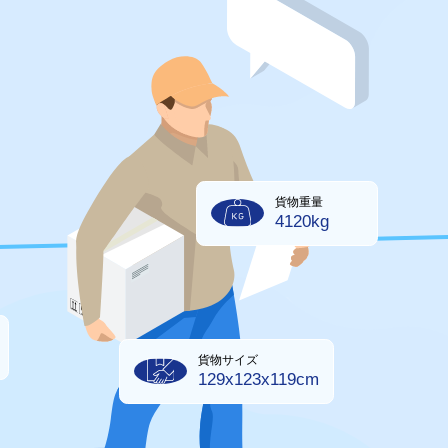
貨物重量
4120kg
貨物サイズ
129x123x119cm